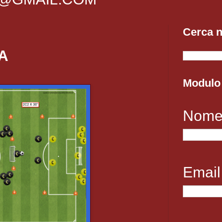
Cerca n
A
Modulo 
Nom
Emai