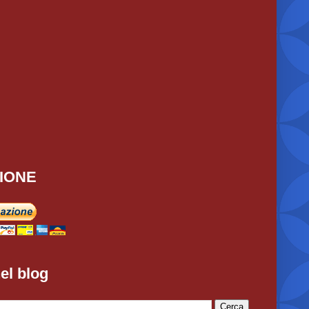
IONE
el blog