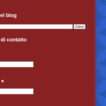
el blog
di contatto
e
l
*