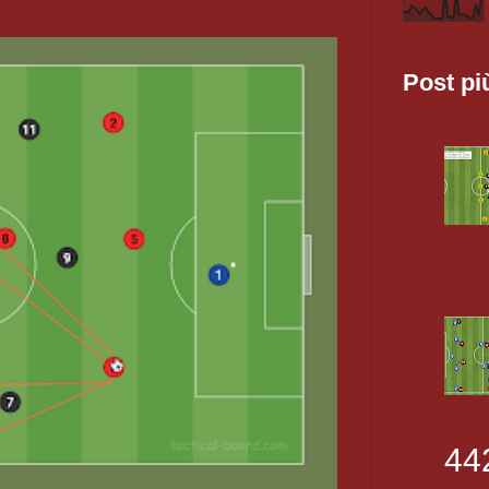
Post pi
44