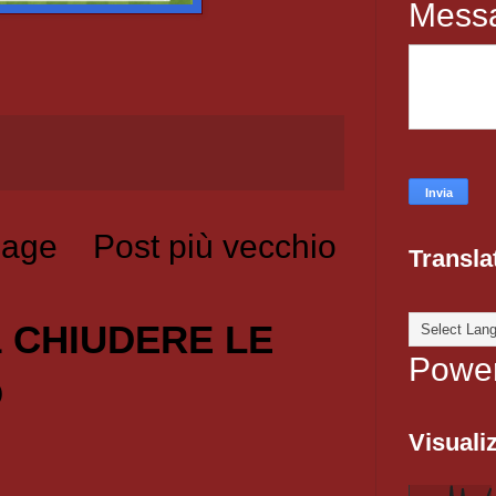
Mess
age
Post più vecchio
Transla
1 CHIUDERE LE
Powe
O
Visualiz