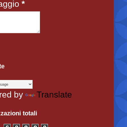
aggio
*
te
red by
Translate
zazioni totali