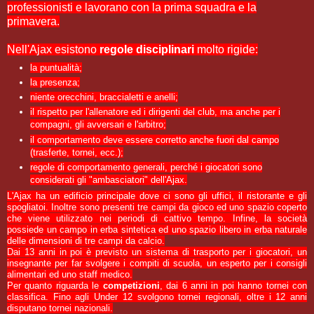
professionisti e lavorano con la prima squadra e la
primavera.
Nell'Ajax esistono
regole disciplinari
molto rigide:
la puntualità;
la presenza;
niente orecchini, braccialetti e anelli;
il rispetto per l'allenatore ed i dirigenti del club, ma anche per i
compagni, gli avversari e l'arbitro;
il comportamento deve essere corretto anche fuori dal campo
(trasferte, tornei, ecc.);
regole di comportamento generali, perché i giocatori sono
considerati gli "ambasciatori" dell'Ajax.
L'Ajax ha un edificio principale dove ci sono gli uffici, il ristorante e gli
spogliatoi. Inoltre sono presenti tre campi da gioco ed uno spazio coperto
che viene utilizzato nei periodi di cattivo tempo. Infine, la società
possiede un campo in erba sintetica ed uno spazio libero in erba naturale
delle dimensioni di tre campi da calcio.
Dai 13 anni in poi è previsto un sistema di trasporto per i giocatori, un
insegnante per far svolgere i compiti di scuola, un esperto per i consigli
alimentari ed uno staff medico.
Per quanto riguarda le
competizioni
, dai 6 anni in poi hanno tornei con
classifica. Fino agli Under 12 svolgono tornei regionali, oltre i 12 anni
disputano tornei nazionali.