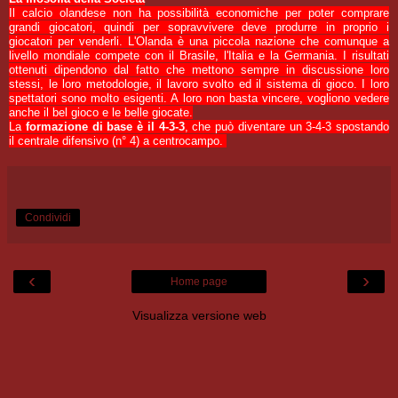
Il calcio olandese non ha possibilità economiche per poter comprare
grandi giocatori, quindi per sopravvivere deve produrre in proprio i
giocatori per venderli. L'Olanda è una piccola nazione che comunque a
livello mondiale compete con il Brasile, l'Italia e la Germania. I risultati
ottenuti dipendono dal fatto che mettono sempre in discussione loro
stessi, le loro metodologie, il lavoro svolto ed il sistema di gioco. I loro
spettatori sono molto esigenti. A loro non basta vincere, vogliono vedere
anche il bel gioco e le belle giocate.
La
formazione di base è il 4-3-3
, che può diventare un 3-4-3 spostando
il centrale difensivo (n° 4) a centrocampo.
Condividi
‹
›
Home page
Visualizza versione web