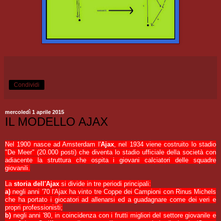
Condividi
mercoledì 1 aprile 2015
IL MODELLO AJAX
Nel 1900 nasce ad Amsterdam l'
Ajax
, nel 1934 viene costruito lo stadio
"De Meer" (20.000 posti) che diventa lo stadio ufficiale della società con
adiacente la struttura che ospita i giovani calciatori delle squadre
giovanili.
La
storia dell'Ajax
si divide in tre periodi principali:
a)
negli anni '70 l'Ajax ha vinto tre Coppe dei Campioni con Rinus Michels
che ha portato i giocatori ad allenarsi ed a guadagnare come dei veri e
propri professionisti;
b)
negli anni '80, in coincidenza con i frutti migliori del settore giovanile e