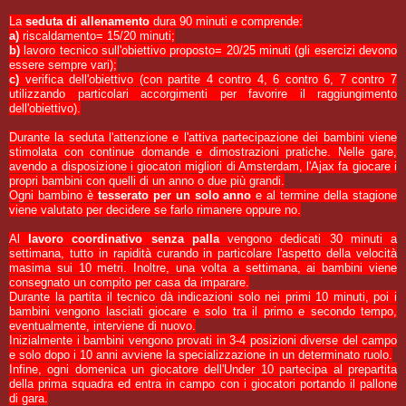
La
seduta di allenamento
dura 90 minuti e comprende:
a)
riscaldamento= 15/20 minuti;
b)
lavoro tecnico sull'obiettivo proposto= 20/25 minuti (gli esercizi devono
essere sempre vari);
c)
verifica dell'obiettivo (con partite 4 contro 4, 6 contro 6, 7 contro 7
utilizzando particolari accorgimenti per favorire il raggiungimento
dell'obiettivo).
Durante la seduta l'attenzione e l'attiva partecipazione dei bambini viene
stimolata con continue domande e dimostrazioni pratiche. Nelle gare,
avendo a disposizione i giocatori migliori di Amsterdam, l'Ajax fa giocare i
propri bambini con quelli di un anno o due più grandi.
Ogni bambino è
tesserato per un solo anno
e al termine della stagione
viene valutato per decidere se farlo rimanere oppure no.
Al
lavoro coordinativo senza palla
vengono dedicati 30 minuti a
settimana, tutto in rapidità curando in particolare l'aspetto della velocità
masima sui 10 metri. Inoltre, una volta a settimana, ai bambini viene
consegnato un compito per casa da imparare.
Durante la partita il tecnico dà indicazioni solo nei primi 10 minuti, poi i
bambini vengono lasciati giocare e solo tra il primo e secondo tempo,
eventualmente, interviene di nuovo.
Inizialmente i bambini vengono provati in 3-4 posizioni diverse del campo
e solo dopo i 10 anni avviene la specializzazione in un determinato ruolo.
Infine, ogni domenica un giocatore dell'Under 10 partecipa al prepartita
della prima squadra ed entra in campo con i giocatori portando il pallone
di gara.