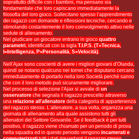
soprattutto difficile con i bambini, ma pensano sia
fondamentale che loro capiscano immediatamente la
filosofia del loro gioco. Sollecitano spesso l'apprendimento
dei ragazzi con domande e riflessioni tecniche, cercando e
stimolando costantemente il loro coinvolgimento attivo nelle
sedute di allenamento.
Nel giudicare un giocatore entrano in gioco
quattro
parametri
, identificati con la sigla
T.I.P.S. (T=Tecnica,
I=Intelligenza, P=Personalità, S=Velocità)
.
Nell'Ajax sono coscienti di avere i migliori giovani d'Olanda,
quindi se notano qualcuno nei tornei che disputano cercano
immediatamente di portarlo nella loro Società perché sanno
che con il loro metodo può sicuramente migliorare.
Nel processo di selezione l'Ajax si avvale di
un
osservatore
che segnala il ragazzo prescelto attraverso
una
relazione all'allenatore
della categoria di appartenenza
del ragazzo stesso. L'allenatore, a sua volta, organizza una
giornata di allenamento alla quale assistono tutti gli
allenatori del Settore Giovanile. Se il feedback è per tutti
positivo, il ragazzo viene chiamato per un periodo di prova
nella squadra ed in questo periodo vengono
incamerati e
computerizzati
tutti i dati riguardanti il ragazzo stesso