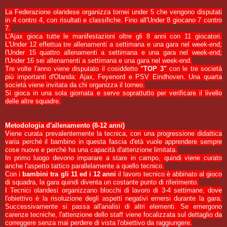
La Federazione olandese organizza tornei under 5 che vengono disputati
in 4 contro 4, con risultati e classifiche. Fino all'Under 8 giocano 7 contro
7.
L'Ajax gioca tutte le manifestazioni oltre gli 8 anni con 11 giocatori.
L'Under 12 effettua tre allenamenti a settimana e una gara nel week-end;
l'Under 15 quattro allenamenti a settimana e una gara nel week-end;
l'Under 16 sei allenamenti a settimana e una gara nel week-end.
Tre volte l'anno viene disputato il cosiddetto
"TOP 3"
con le tre società
più importanti d'Olanda: Ajax, Feyenord e PSV Eindhoven. Una quarta
società viene invitata da chi organizza il torneo.
Si gioca in una sola giornata e serve soprattutto per verificare il livello
delle altre squadre.
Metodologia d'allenamento (8-12 anni)
Viene curata prevalentemente la tecnica, con una progressione didattica
varia perché il bambino in questa fascia d'età vuole apprendere sempre
cose nuove e perché ha una capacità d'attenzione limitata.
In primo luogo devono imparare a stare in campo, quindi viene curato
anche l'aspetto tattico parallelamente a quello tecnico.
Con i
bambini tra gli 11 ed i 12 anni
il lavoro tecnico è abbinato al gioco
di squadra, la gara quindi diventa un costante punto di riferimento.
I Tecnici olandesi organizzano blocchi di lavoro di 3-4 settimane, dove
l'obiettivo è la risoluzione degli aspetti negativi emersi durante la gara.
Successivamente si passa all'analisi di altri elementi. Se emergono
carenze tecniche, l'attenzione dello staff viene focalizzata sul dettaglio da
correggere senza mai perdere di vista l'obiettivo da raggiungere.