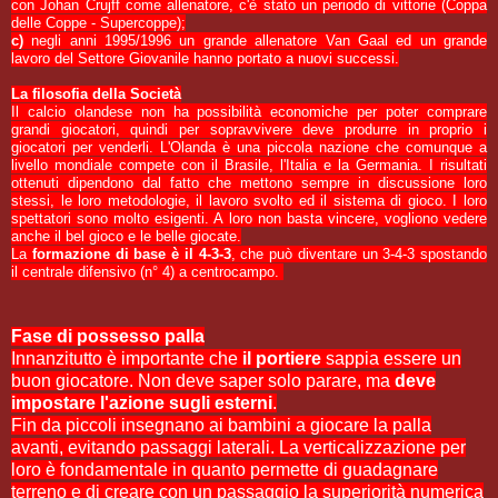
con Johan Crujff come allenatore, c'è stato un periodo di vittorie (Coppa
delle Coppe - Supercoppe);
c)
negli anni 1995/1996 un grande allenatore Van Gaal ed un grande
lavoro del Settore Giovanile hanno portato a nuovi successi.
La filosofia della Società
Il calcio olandese non ha possibilità economiche per poter comprare
grandi giocatori, quindi per sopravvivere deve produrre in proprio i
giocatori per venderli. L'Olanda è una piccola nazione che comunque a
livello mondiale compete con il Brasile, l'Italia e la Germania. I risultati
ottenuti dipendono dal fatto che mettono sempre in discussione loro
stessi, le loro metodologie, il lavoro svolto ed il sistema di gioco. I loro
spettatori sono molto esigenti. A loro non basta vincere, vogliono vedere
anche il bel gioco e le belle giocate.
La
formazione di base è il 4-3-3
, che può diventare un 3-4-3 spostando
il centrale difensivo (n° 4) a centrocampo.
Fase di possesso palla
Innanzitutto è importante che
il portiere
sappia essere un
buon giocatore. Non deve saper solo parare, ma
deve
impostare l'azione sugli esterni
.
Fin da piccoli insegnano ai bambini a giocare la palla
avanti, evitando passaggi laterali. La verticalizzazione per
loro è fondamentale in quanto permette di guadagnare
terreno e di creare con un passaggio la superiorità numerica