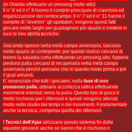
(in Olanda effettuano un pressing molto alto).
Il n° 6 ed il n° 8 hanno il compito principale di copertura ed
organizzazione del centrocampo. Il n° 7 ed il n° 11 hanno il
compito di "divertire" gli spettatori, vengono quindi fatti
giocare molto larghi per guadagnare più spazio e mettere in
luce le loro abilità tecniche.
Giocando spesso nella metà campo avversaria, lasciano
molto spazio al contropiede; per questo motivo cercano di
tenere la squadra corta effettuando un pressing alto. Appena
perdono palla cercano di recuperarla nella metà campo
avversaria perché pensano che in questo modo prima o poi
il goal arriverà.
E' essenziale che tutti i giocatori, nella
fase di non
possesso palla
, abbiano accortezza tattica effettuando
movimenti orientati verso la palla. Questo tipo di gioco è
molto rischioso per i difensori e quindi vengono allenati
molto nello studio dei tempi e dei movimenti. Fondamentale
anche la tecnica, compresa quella dei difensori.
I
Tecnici dell'Ajax
utilizzano questo sistema fin dalle
squadre giovanili anche se sanno che è rischioso e