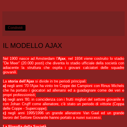
Condividi
IL MODELLO AJAX
Nel 1900 nasce ad Amsterdam l'
Ajax
, nel 1934 viene costruito lo stadio
"De Meer" (20.000 posti) che diventa lo stadio ufficiale della società con
adiacente la struttura che ospita i giovani calciatori delle squadre
giovanili.
La
storia dell'Ajax
si divide in tre periodi principali:
a)
negli anni '70 l'Ajax ha vinto tre Coppe dei Campioni con Rinus Michels
che ha portato i giocatori ad allenarsi ed a guadagnare come dei veri e
propri professionisti;
b)
negli anni '80, in coincidenza con i frutti migliori del settore giovanile e
con Johan Crujff come allenatore, c'è stato un periodo di vittorie (Coppa
delle Coppe - Supercoppe);
c)
negli anni 1995/1996 un grande allenatore Van Gaal ed un grande
lavoro del Settore Giovanile hanno portato a nuovi successi.
La filosofia della Società