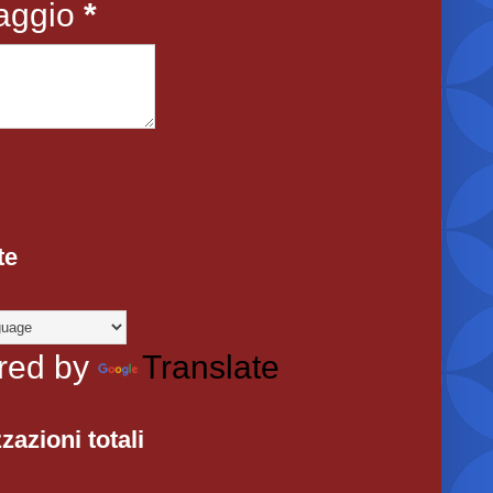
aggio
*
te
red by
Translate
zazioni totali