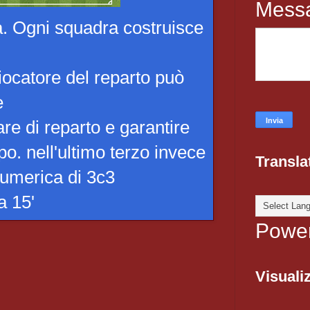
Mess
a. Ogni squadra costruisce
giocatore del reparto può
e
are di reparto e garantire
o. nell'ultimo terzo invece
Transla
numerica di 3c3
a 15'
Powe
Visualiz