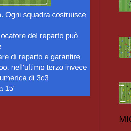
a. Ogni squadra costruisce
giocatore del reparto può
e
are di reparto e garantire
o. nell'ultimo terzo invece
numerica di 3c3
a 15'
MI