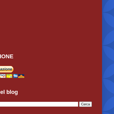
IONE
el blog