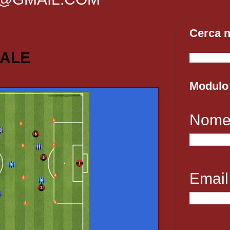
Cerca n
NALE
Modulo 
Nom
Emai