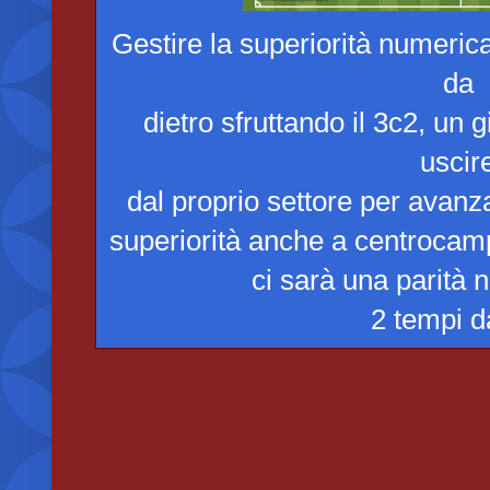
Gestire la superiorità numeric
da
dietro sfruttando il 3c2, un 
uscir
dal proprio settore per avanz
superiorità anche a centrocamp
ci sarà una parità 
2 tempi d