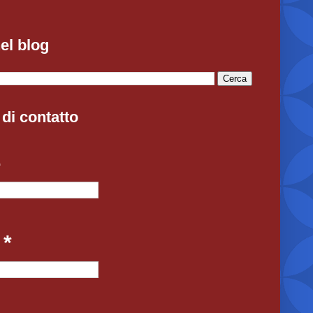
el blog
di contatto
e
l
*