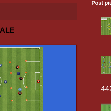
Post pi
NALE
44