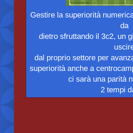
Gestire la superiorità numeric
da
dietro sfruttando il 3c2, un 
uscir
dal proprio settore per avanz
superiorità anche a centrocamp
ci sarà una parità 
2 tempi d