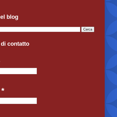
el blog
di contatto
e
l
*