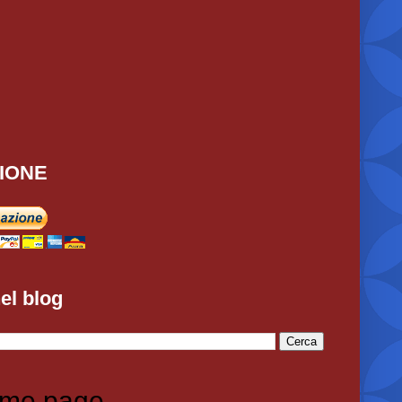
IONE
el blog
me page