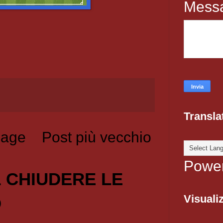
Mess
Transla
age
Post più vecchio
Powe
1 CHIUDERE LE
Visualiz
O