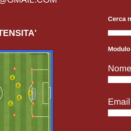
Cerca n
TENSITA'
Modulo 
Nom
Emai