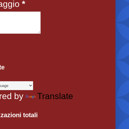
aggio
*
te
red by
Translate
zazioni totali