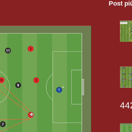
Post pi
44