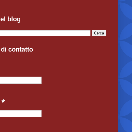
el blog
di contatto
e
l
*