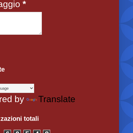
aggio
*
te
red by
Translate
zazioni totali