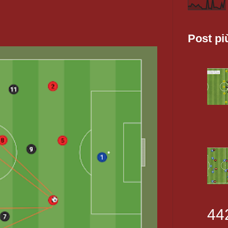
Post pi
44