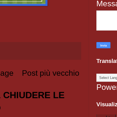
Mess
Transla
age
Post più vecchio
Powe
1 CHIUDERE LE
Visualiz
O