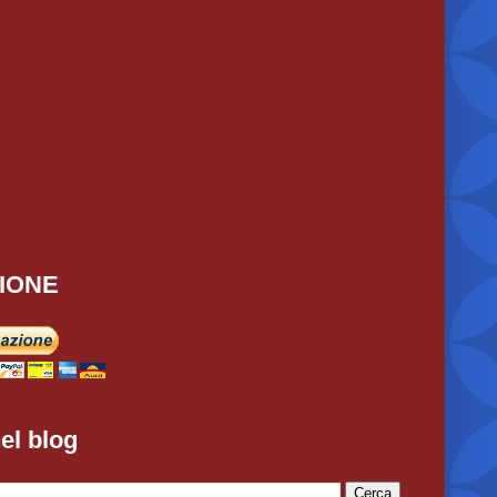
IONE
el blog