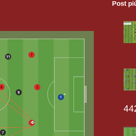
Post pi
44