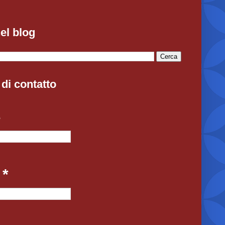
el blog
di contatto
e
l
*