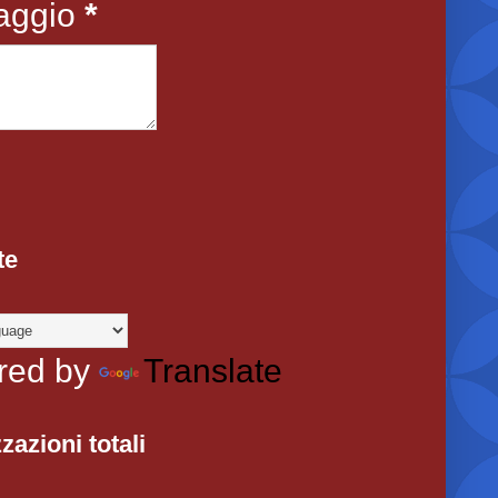
aggio
*
te
red by
Translate
zazioni totali