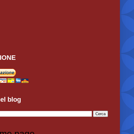
IONE
el blog
me page