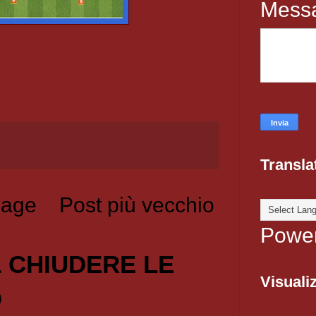
Mess
Transla
age
Post più vecchio
Powe
1 CHIUDERE LE
Visualiz
O