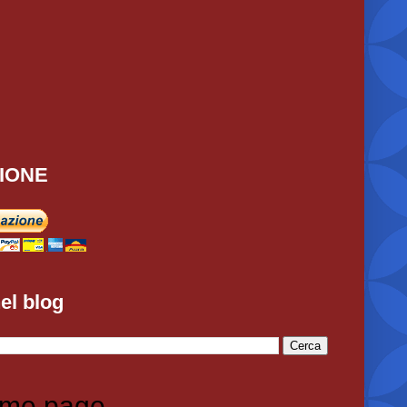
IONE
el blog
me page