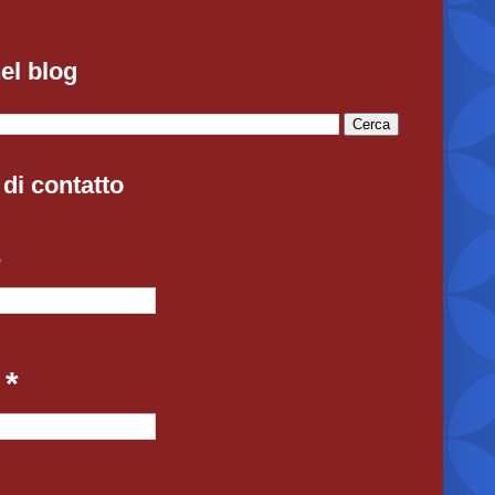
el blog
di contatto
e
l
*