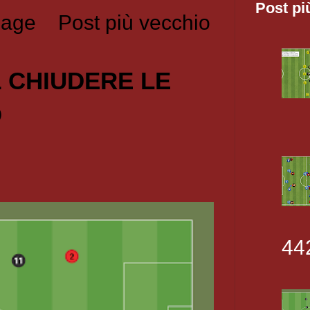
Post pi
age
Post più vecchio
1 CHIUDERE LE
O
44