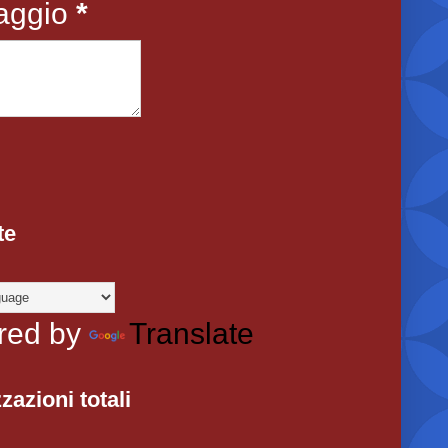
aggio
*
te
red by
Translate
zazioni totali