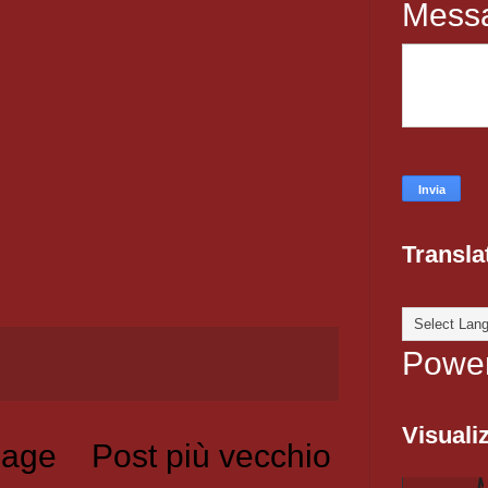
Mess
Transla
Powe
Visualiz
age
Post più vecchio