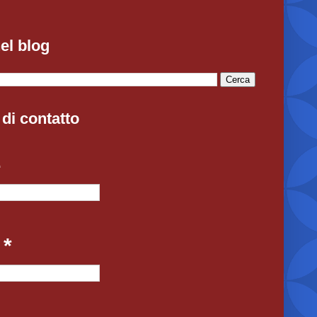
el blog
di contatto
e
l
*