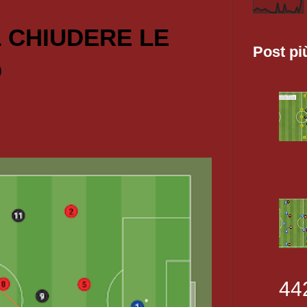
1 CHIUDERE LE
Post pi
O
44