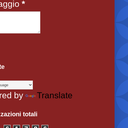
aggio
*
te
red by
Translate
zazioni totali