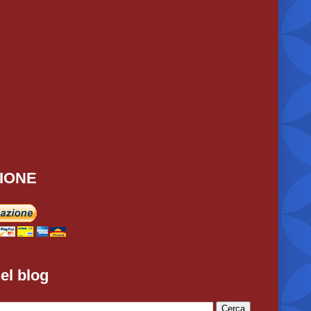
IONE
el blog