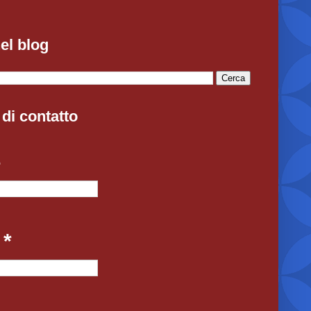
el blog
di contatto
e
l
*