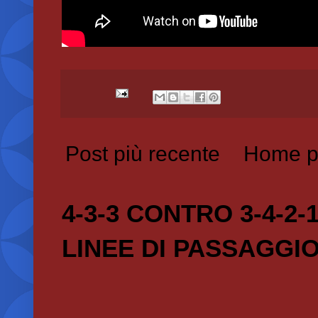
Post più recente
Home p
4-3-3 CONTRO 3-4-2-
LINEE DI PASSAGGI