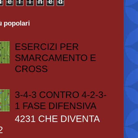
d
e
f
i
n
e
d
ù popolari
ESERCIZI PER
SMARCAMENTO E
CROSS
3-4-3 CONTRO 4-2-3-
1 FASE DIFENSIVA
4231 CHE DIVENTA
2