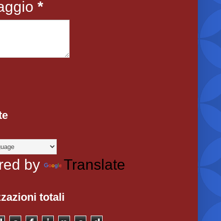
aggio
*
te
red by
Translate
zazioni totali