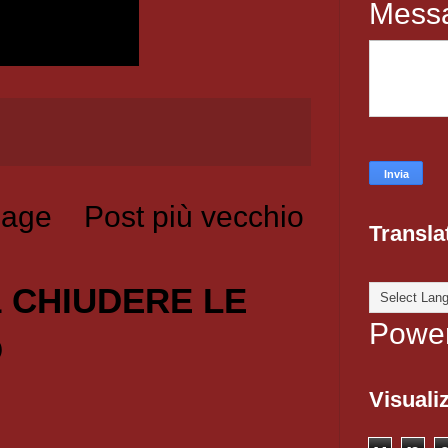
Mess
age
Post più vecchio
Transla
1 CHIUDERE LE
Powe
O
Visualiz