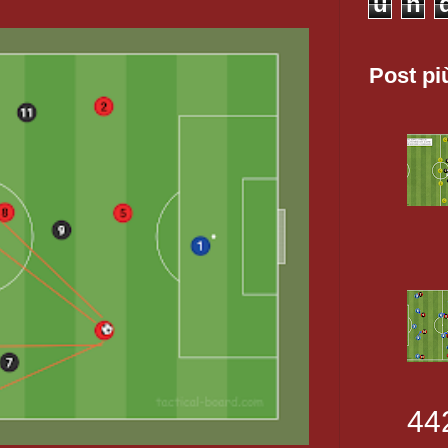
u
n
Post pi
44