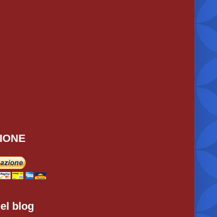
IONE
el blog