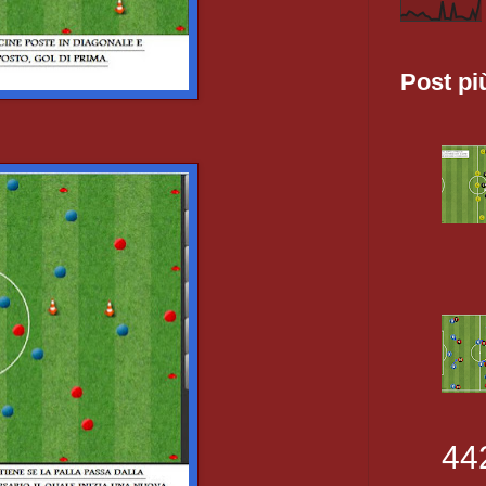
Post pi
44