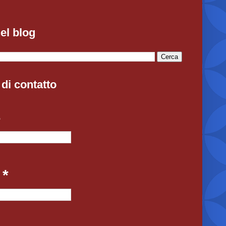
el blog
di contatto
e
l
*