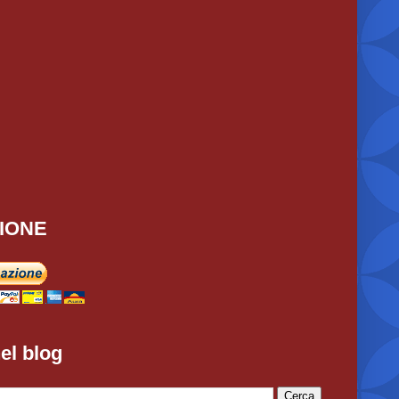
IONE
el blog