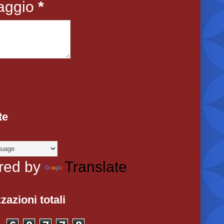
aggio
*
te
red by
Translate
zazioni totali