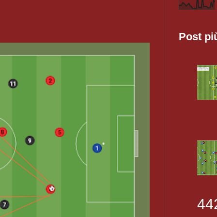
Post pi
44