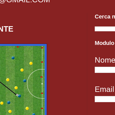
Cerca n
NTE
Modulo 
Nom
Emai