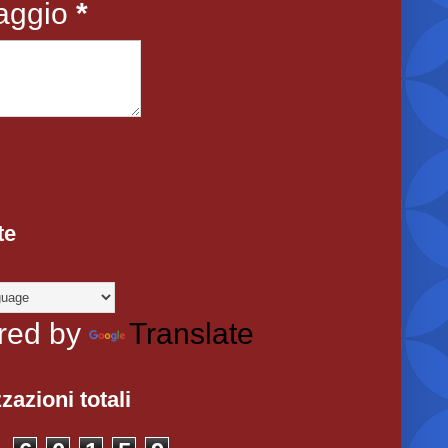
aggio
*
te
red by
Translate
zazioni totali