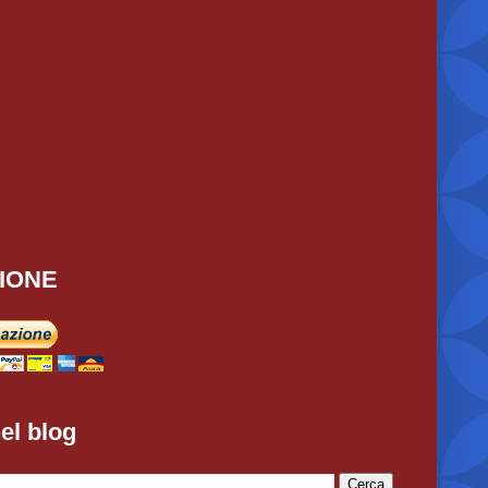
IONE
el blog