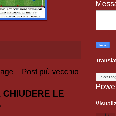
Mess
Transla
age
Post più vecchio
Powe
1 CHIUDERE LE
Visualiz
O