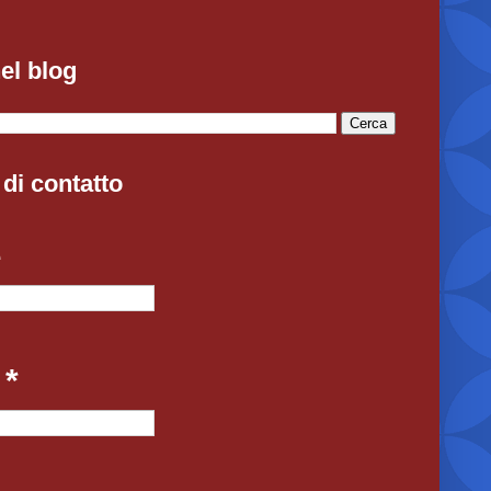
el blog
di contatto
e
l
*