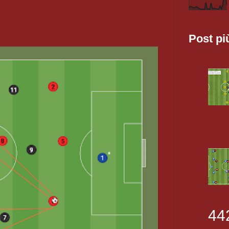
Post pi
44