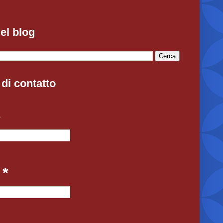
el blog
di contatto
e
l
*