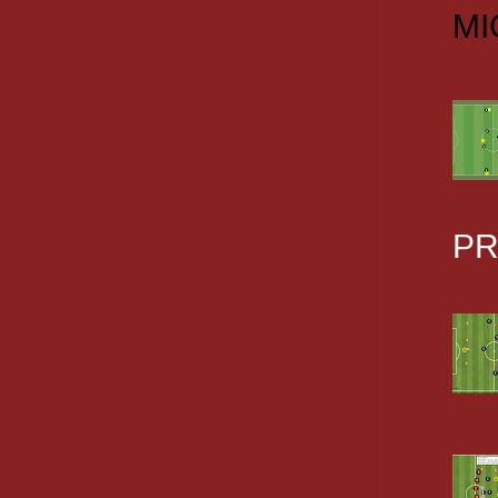
MI
PR