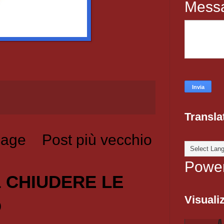
Mess
Transla
age
Post più vecchio
Powe
1 CHIUDERE LE
Visualiz
O