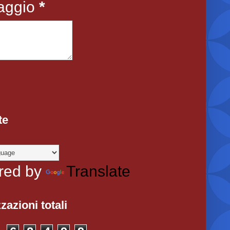
aggio
*
te
red by
Translate
zazioni totali