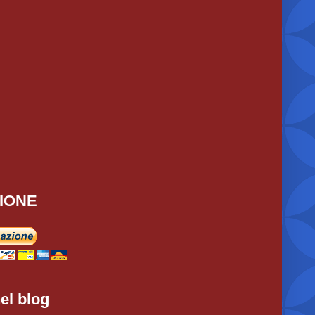
IONE
el blog