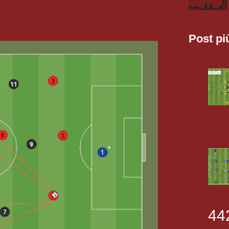
Post pi
44