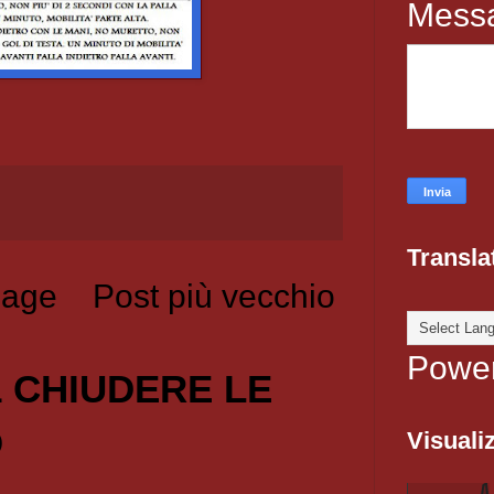
Mess
Transla
age
Post più vecchio
Powe
1 CHIUDERE LE
O
Visualiz