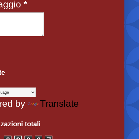
aggio
*
te
red by
Translate
zazioni totali