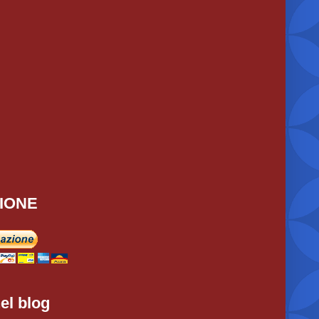
IONE
el blog