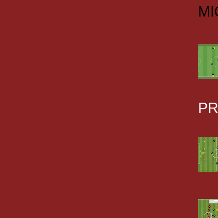
MI
PR