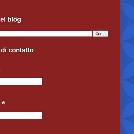
el blog
di contatto
e
l
*