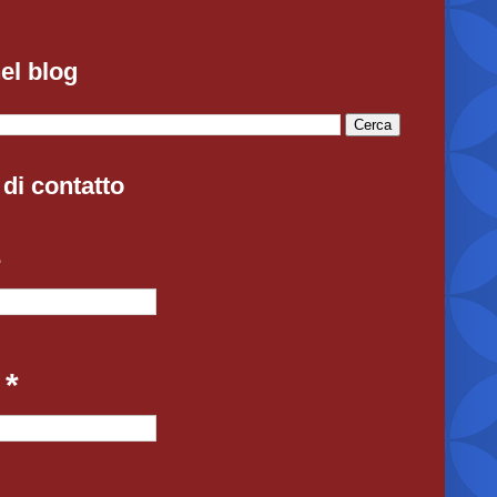
el blog
di contatto
e
l
*