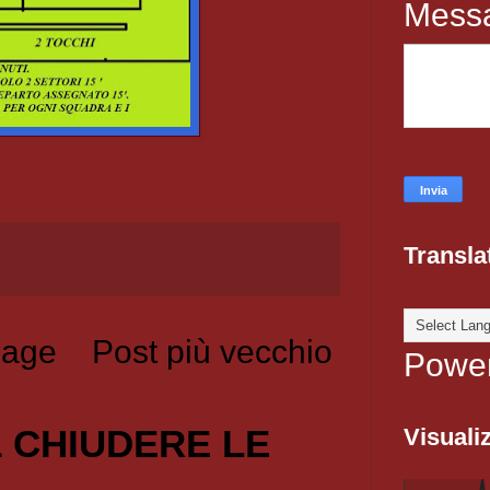
Mess
Transla
age
Post più vecchio
Powe
1 CHIUDERE LE
Visualiz