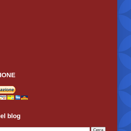
IONE
el blog