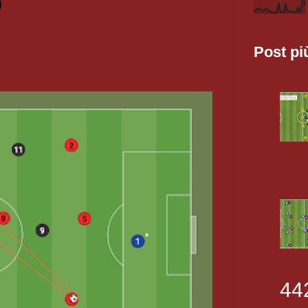
O
Post pi
44