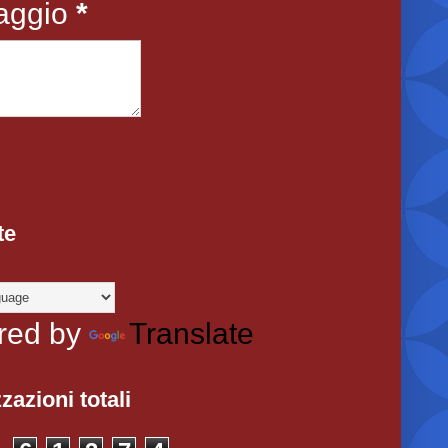
aggio
*
te
red by
Translate
zazioni totali