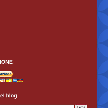
IONE
el blog