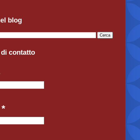
el blog
di contatto
e
l
*