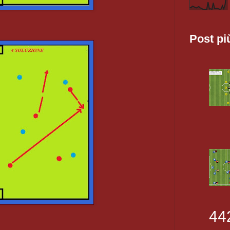
Post pi
44