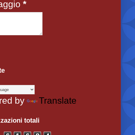
aggio
*
te
red by
Translate
zazioni totali