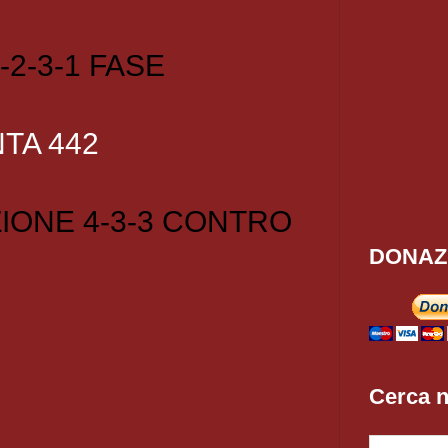
-2-3-1 FASE
TA 442
IONE 4-3-3 CONTRO
DONAZ
Cerca n