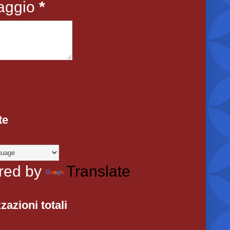
aggio
*
te
red by
Translate
zazioni totali