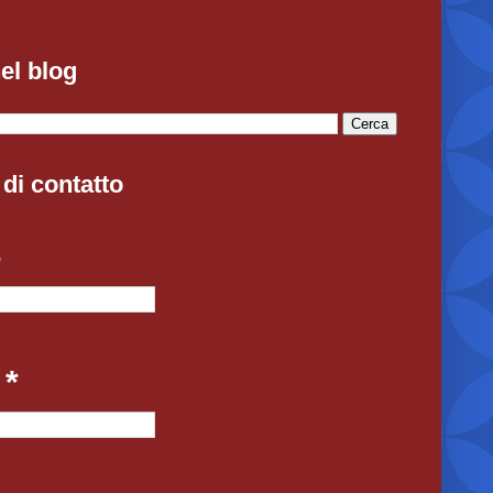
el blog
di contatto
e
l
*