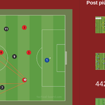
Post pi
44