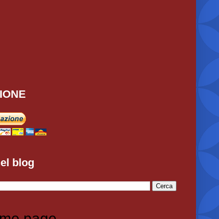
IONE
el blog
me page