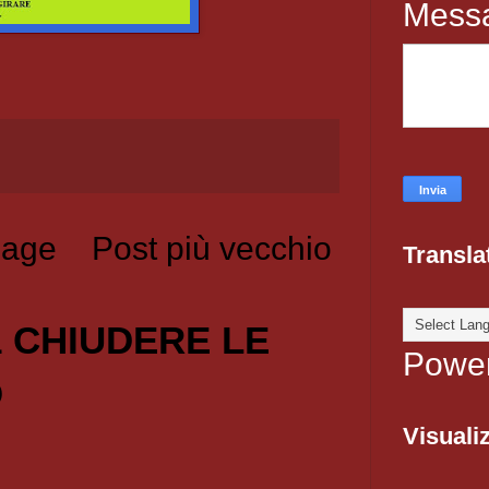
Mess
age
Post più vecchio
Transla
1 CHIUDERE LE
Powe
O
Visualiz