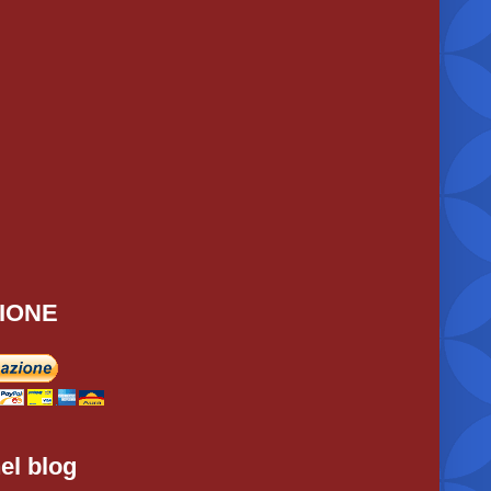
IONE
el blog