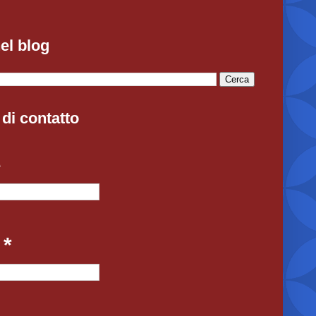
el blog
di contatto
e
l
*