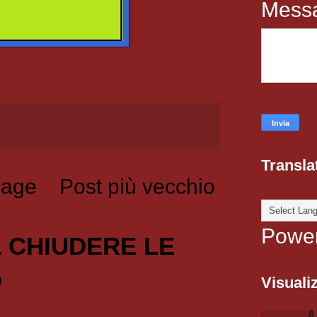
Mess
Transla
age
Post più vecchio
Powe
1 CHIUDERE LE
O
Visualiz