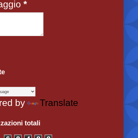
aggio
*
te
red by
Translate
zazioni totali