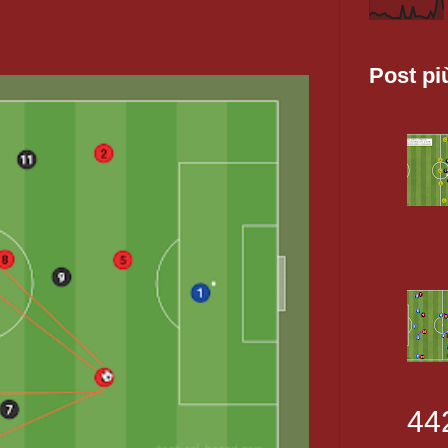
Post pi
44