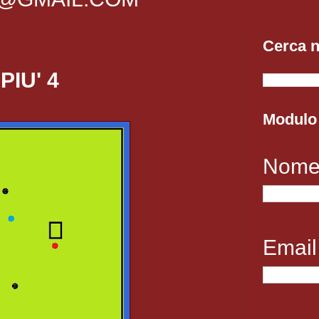
Cerca n
IU' 4
Modulo 
Nom
Emai