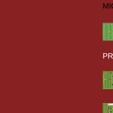
MI
PR