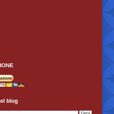
IONE
el blog