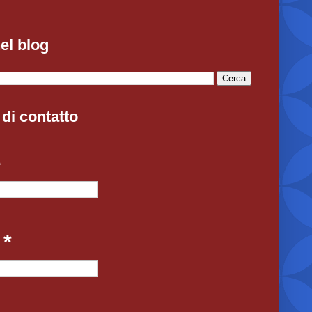
el blog
di contatto
e
l
*