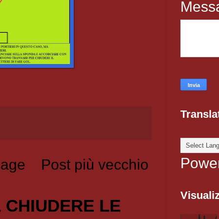
Mess
Transla
Powe
age
Post più vecchio
Visualiz
1 CHIUDERE LE