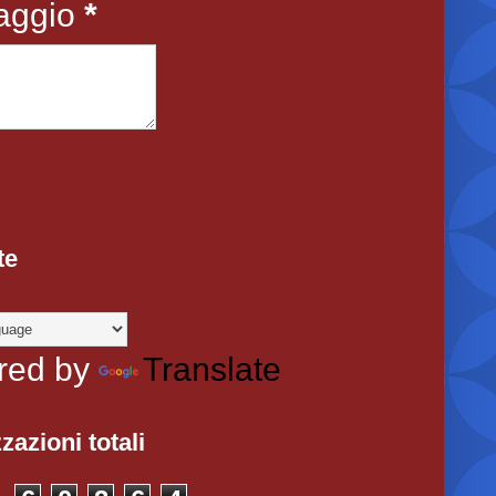
aggio
*
te
red by
Translate
zazioni totali