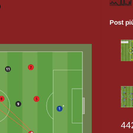
O
Post pi
44