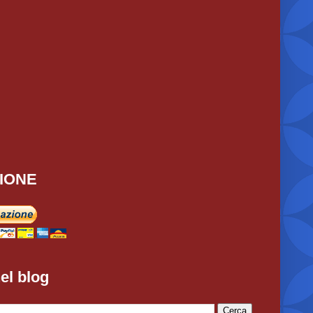
IONE
el blog