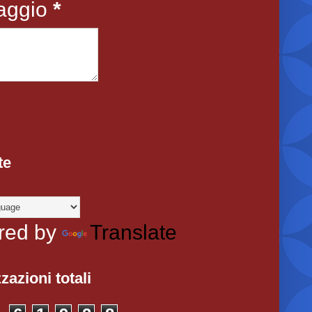
aggio
*
te
red by
Translate
zazioni totali