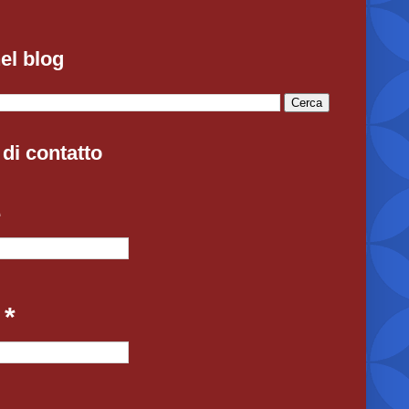
el blog
di contatto
e
l
*