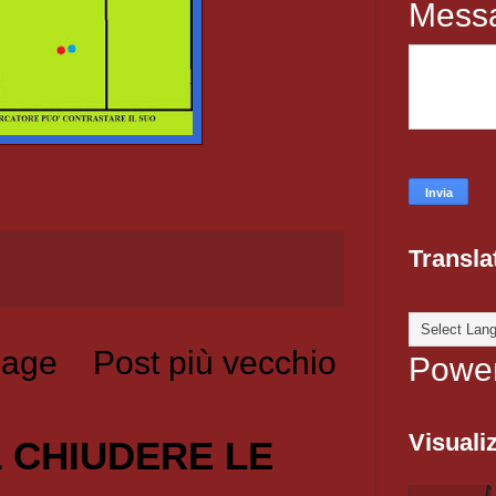
Mess
Transla
age
Post più vecchio
Powe
Visualiz
1 CHIUDERE LE