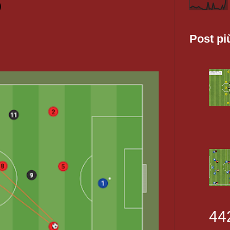
O
Post pi
44