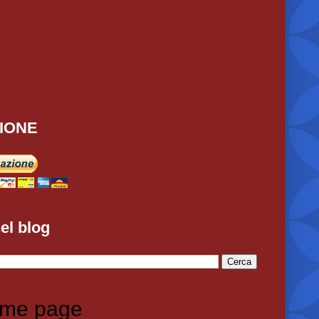
IONE
el blog
me page