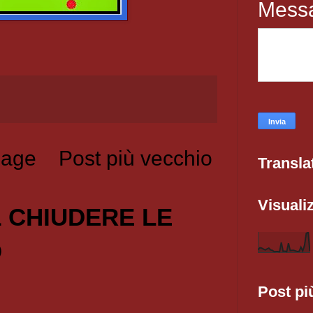
Mess
age
Post più vecchio
Transla
Visualiz
1 CHIUDERE LE
O
Post pi