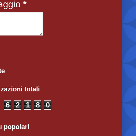
aggio
*
te
zazioni totali
6
2
1
8
0
ù popolari