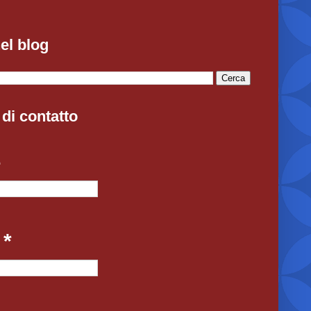
el blog
di contatto
e
l
*