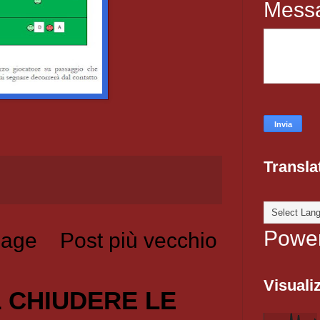
Mess
Transla
Powe
age
Post più vecchio
Visualiz
1 CHIUDERE LE