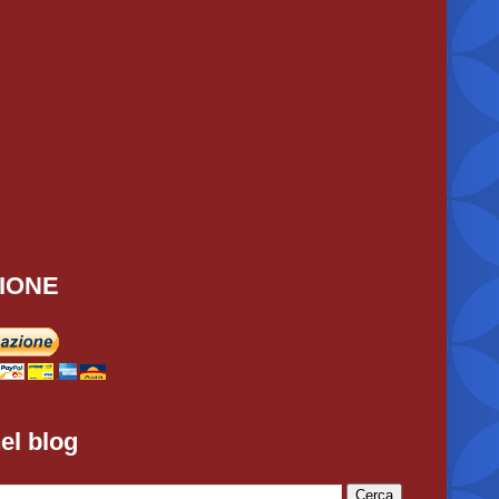
IONE
el blog