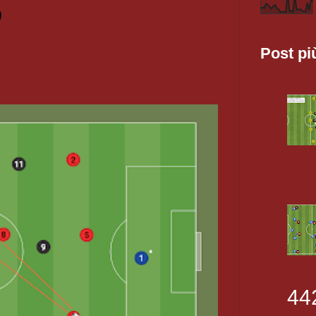
O
Post pi
44