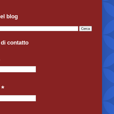
el blog
di contatto
e
l
*