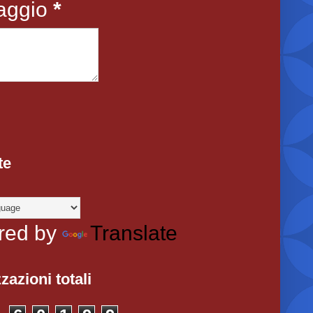
aggio
*
te
red by
Translate
zazioni totali