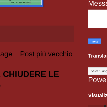
Mess
age
Post più vecchio
Transla
1 CHIUDERE LE
Powe
O
Visualiz