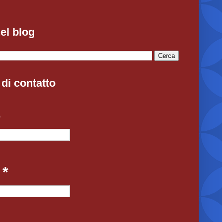
el blog
di contatto
e
l
*