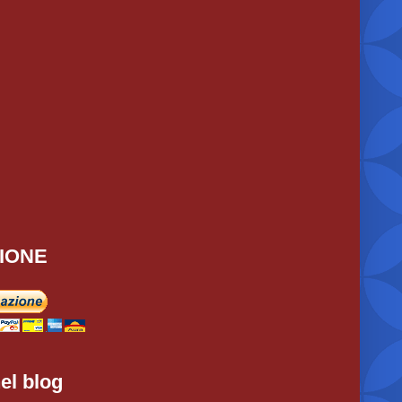
IONE
el blog