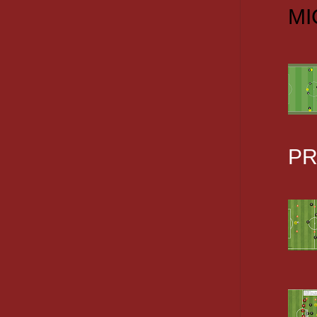
MI
PR