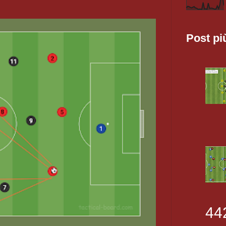
Post pi
44