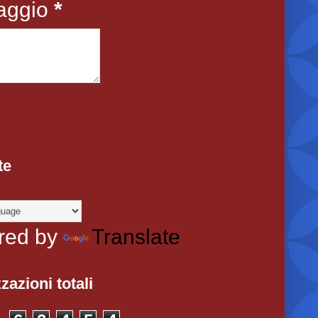
aggio
*
te
red by
Translate
zazioni totali