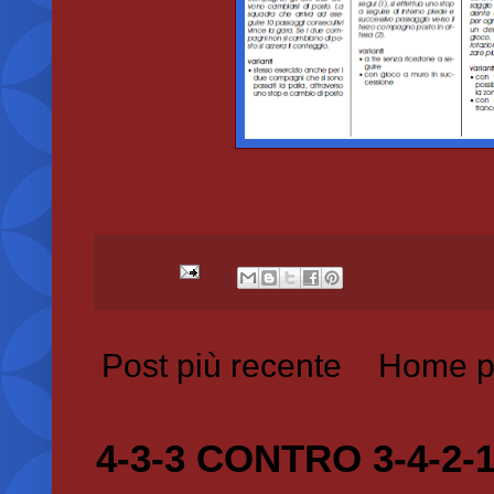
Post più recente
Home p
4-3-3 CONTRO 3-4-2-