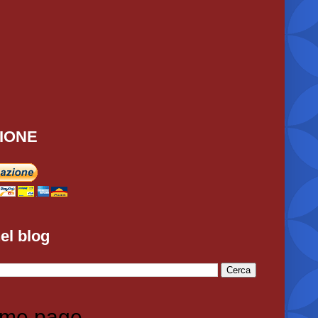
IONE
el blog
me page