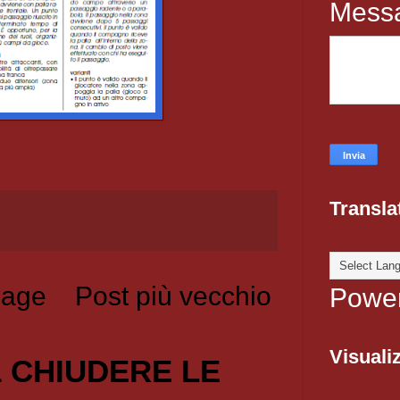
Mess
Transla
age
Post più vecchio
Powe
Visualiz
1 CHIUDERE LE