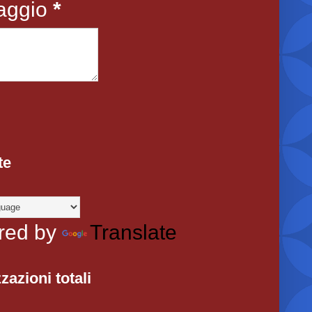
aggio
*
te
red by
Translate
zazioni totali