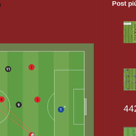
O
Post pi
44