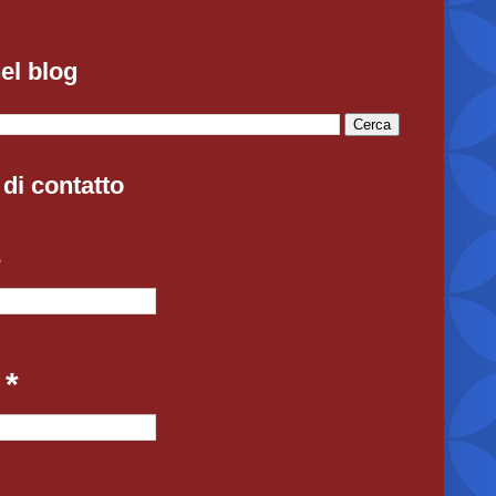
el blog
di contatto
e
l
*