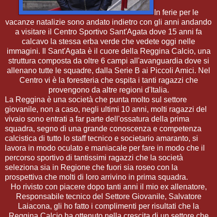
In ferie per le
vacanze natalizie sono andato indietro con gli anni andando
a visitare il Centro Sportivo Sant'Agata dove 15 anni fa
calcavo la stessa erba verde che vedete oggi nelle
immagini. Il Sant'Agata è il cuore della Reggina Calcio, una
struttura composta da oltre 6 campi all'avanguardia dove si
allenano tutte le squadre, dalla Serie B ai Piccoli Amici. Nel
Centro vi è la foresteria che ospita i tanti ragazzi che
provengono da altre regioni d'Italia.
La Reggina è una società che punta molto sul settore
giovanile, non a caso, negli ultimi 10 anni, molti ragazzi del
vivaio sono entrati a far parte dell'ossatura della prima
squadra, segno di una grande conoscenza e competenza
calcistica di tutto lo staff tecnico e societario amaranto, si
lavora in modo oculato e maniacale per fare in modo che il
percorso sportivo di tantissimi ragazzi che la società
seleziona sia in Regione che fuori sia roseo con la
prospettiva che molti di loro arrivino in prima squadra.
Ho rivisto con piacere dopo tanti anni il mio ex allenatore,
Responsabile tecnico del Settore Giovanile, Salvatore
Laiacona, gli ho fatto i complimenti per risultati che la
Reggina Calcio ha ottenuto nella crescita di un settore che