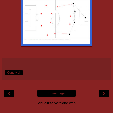
Condividi
‹
›
Home page
Visualizza versione web