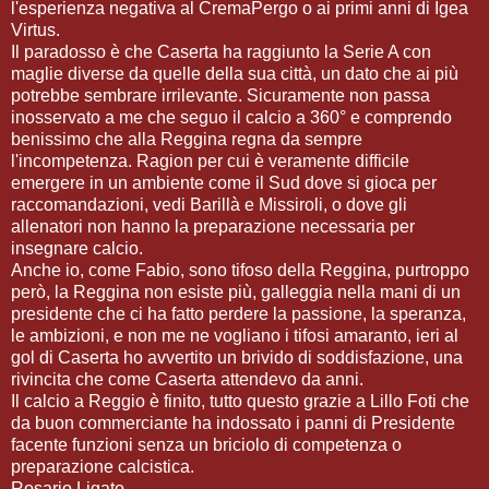
l'esperienza negativa al CremaPergo o ai primi anni di Igea
Virtus.
Il paradosso è che Caserta ha raggiunto la Serie A con
maglie diverse da quelle della sua città, un dato che ai più
potrebbe sembrare irrilevante. Sicuramente non passa
inosservato a me che seguo il calcio a 360° e comprendo
benissimo che alla Reggina regna da sempre
l'incompetenza. Ragion per cui è veramente difficile
emergere in un ambiente come il Sud dove si gioca per
raccomandazioni, vedi Barillà e Missiroli, o dove gli
allenatori non hanno la preparazione necessaria per
insegnare calcio.
Anche io, come Fabio, sono tifoso della Reggina, purtroppo
però, la Reggina non esiste più, galleggia nella mani di un
presidente che ci ha fatto perdere la passione, la speranza,
le ambizioni, e non me ne vogliano i tifosi amaranto, ieri al
gol di Caserta ho avvertito un brivido di soddisfazione, una
rivincita che come Caserta attendevo da anni.
Il calcio a Reggio è finito, tutto questo grazie a Lillo Foti che
da buon commerciante ha indossato i panni di Presidente
facente funzioni senza un briciolo di competenza o
preparazione calcistica.
Rosario Ligato