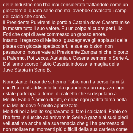
delle Industrie non l'ha mai considerato trattandolo come un
giocatore di quarta serie che mai avrebbe cavalcato i campi
dei calcio che conta.
Il Presidente Pulvirenti lo portò a Catania dove Caserta mise
in mostra tutto il suo valore. Fu un colpo al cuore per Lillo
Foti che capì di aver commesso un grosso errore.
Intanto il ragazzo di Melito si guadagnava gli applausi della
platea con giocate spettacolari, le sue esibizioni non
passarono inosservate al Presidente Zamparini che lo portò
a Palermo. Poi Lecce, Atalanta e Cesena sempre in Serie A.
Dall'anno scorso Fabio Caserta indossa la maglia della
Juve Stabia in Serie B.
Nonostante il grande schermo Fabio non ha perso l'umiltà
che l'ha contraddistinto fin da quando era un ragazzo: ogni
estate partecipa ai tornei di calcetto che si disputano a
Melito. Fabio è amico di tutti, e dopo ogni partita torna nella
sua Melito dove è molto apprezzato.
Molti di noi a Melito sognavamo di fare i calciatori, Fabio ce
l'ha fatta, è riuscito ad arrivare in Serie A grazie ai suoi piedi
vellutati ma anche alla sua tenacia che gli ha permesso di
non mollare nei momenti più difficili della sua carriera come