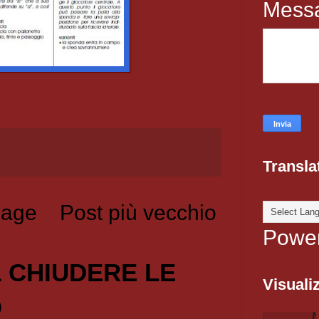
Mess
Transla
age
Post più vecchio
Powe
1 CHIUDERE LE
Visualiz
O