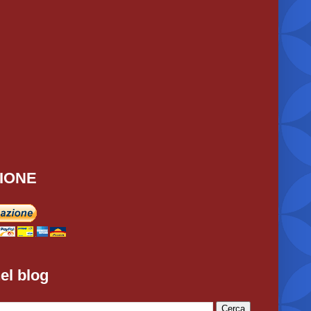
IONE
el blog