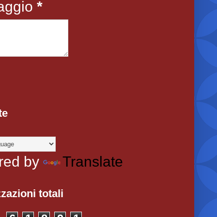
aggio
*
te
red by
Translate
zazioni totali