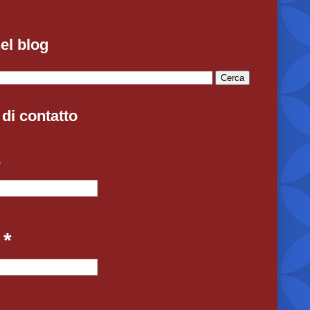
el blog
di contatto
e
l
*