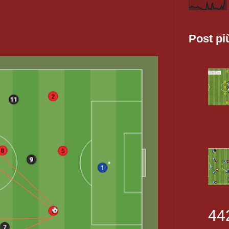
Post pi
44