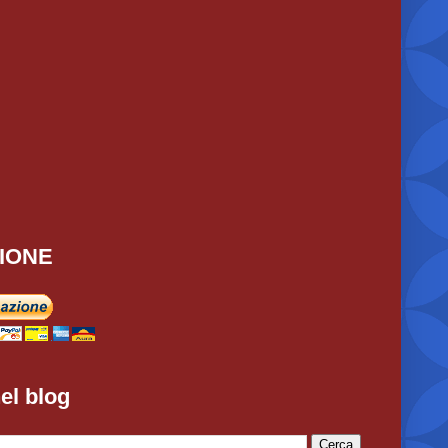
IONE
el blog