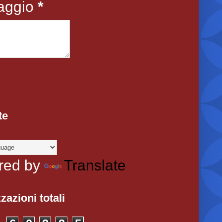
aggio
*
te
red by
Translate
zazioni totali