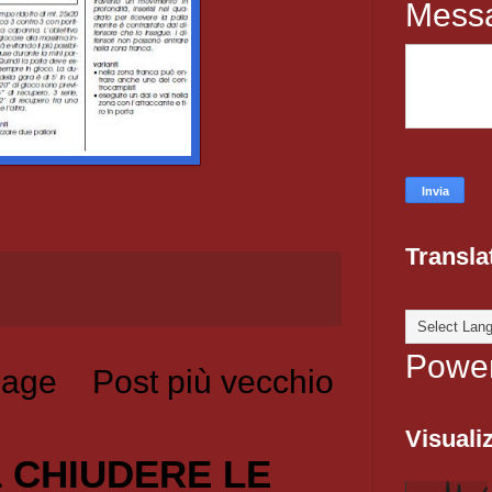
Mess
Transla
Powe
age
Post più vecchio
Visualiz
1 CHIUDERE LE