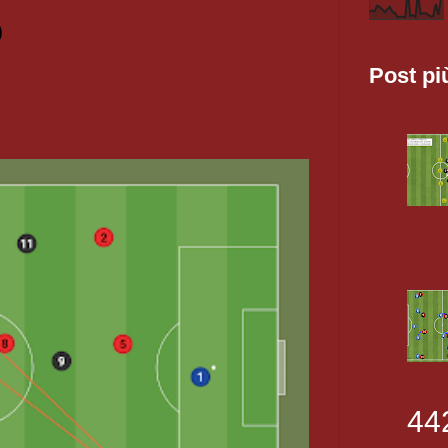
O
Post pi
44