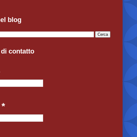
el blog
di contatto
e
l
*