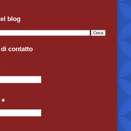
el blog
di contatto
e
l
*