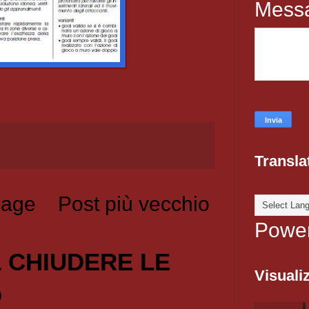
Mess
Transla
age
Post più vecchio
Powe
1 CHIUDERE LE
Visualiz
O