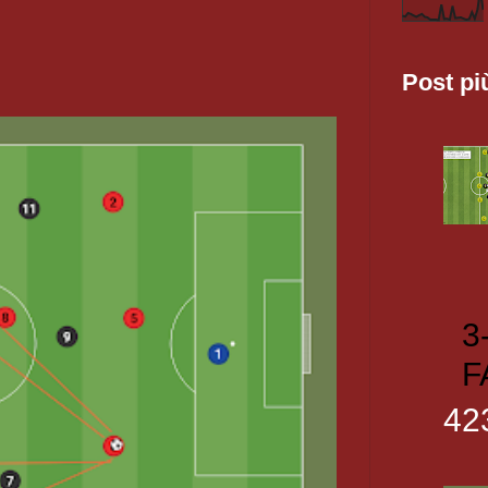
Post pi
3
F
42