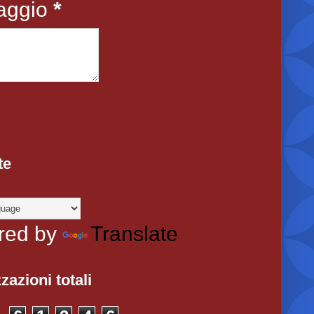
aggio
*
te
red by
Translate
zazioni totali