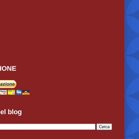
IONE
el blog