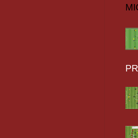
MI
PR