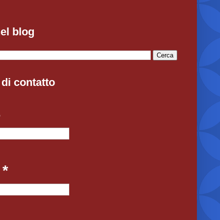
el blog
di contatto
e
l
*