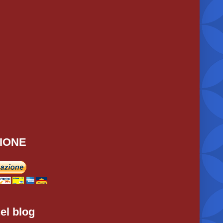
IONE
el blog