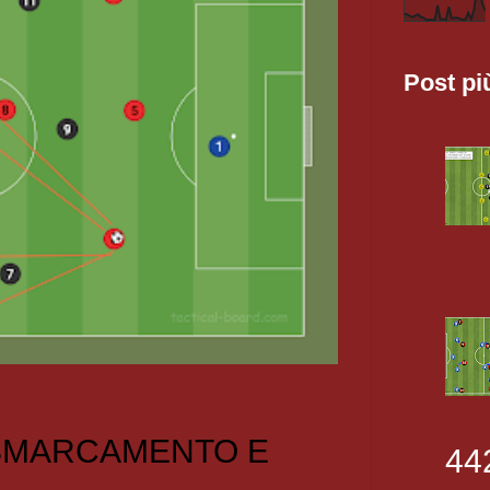
Post pi
 SMARCAMENTO E
44