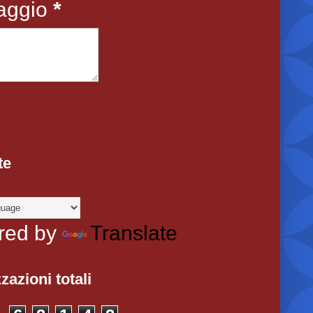
aggio
*
te
red by
Translate
zazioni totali