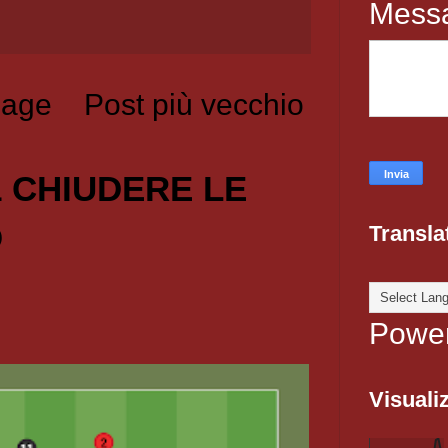
Mess
age
Post più vecchio
1 CHIUDERE LE
O
Transla
Powe
Visualiz