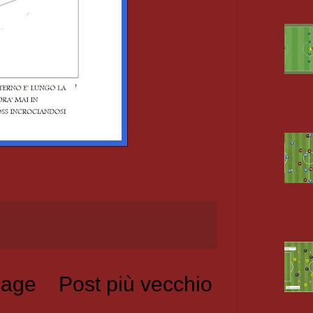
age
Post più vecchio