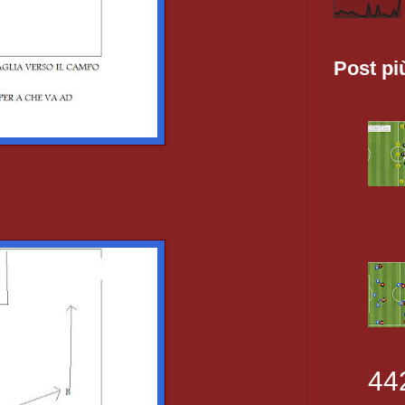
Post pi
44