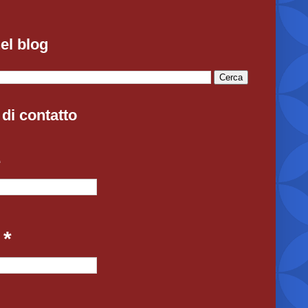
el blog
di contatto
e
l
*