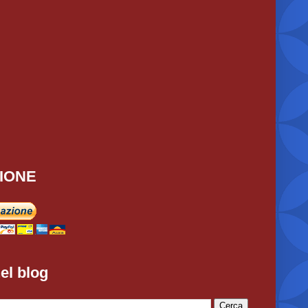
IONE
el blog