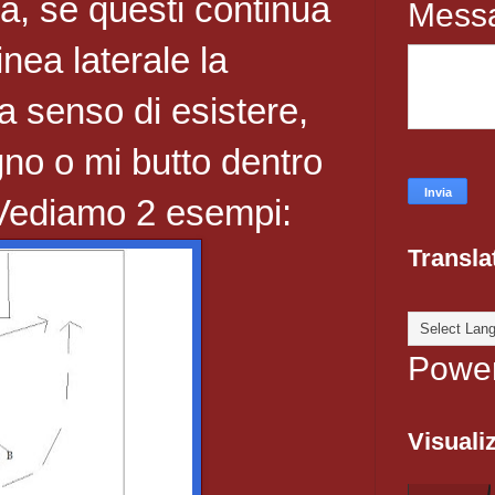
a, se questi continua
Mess
inea laterale la
 senso di esistere,
no o mi butto dentro
. Vediamo 2 esempi:
Transla
Powe
Visualiz