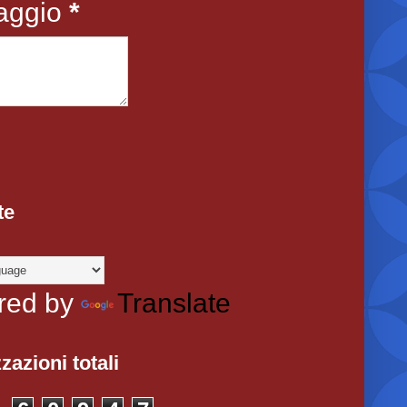
aggio
*
te
red by
Translate
zazioni totali