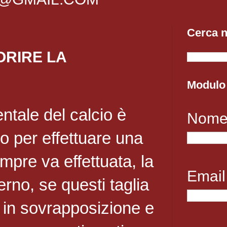
Cerca n
ORIRE LA
Modulo 
ntale del calcio è
Nom
to per effettuare una
pre va effettuata, la
Emai
terno, se questi taglia
in sovrapposizione e