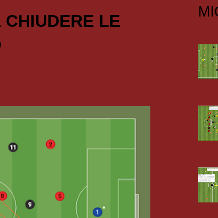
MI
1 CHIUDERE LE
O