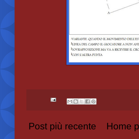
Post più recente
Home p