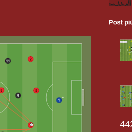
Post pi
44