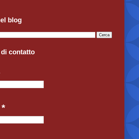
el blog
di contatto
e
l
*