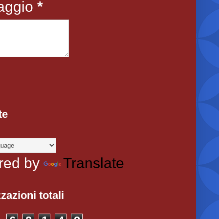
aggio
*
te
red by
Translate
zazioni totali