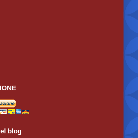
IONE
el blog