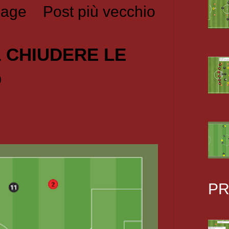
age
Post più vecchio
1 CHIUDERE LE
O
PR