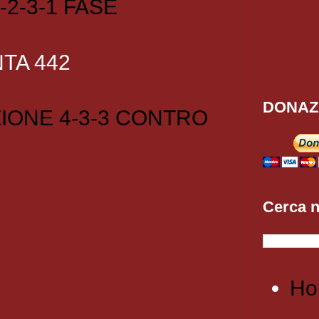
-2-3-1 FASE
TA 442
DONAZ
IONE 4-3-3 CONTRO
Cerca n
Ho