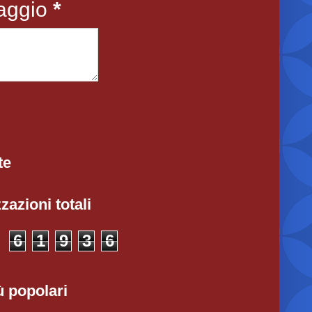
aggio
*
te
zazioni totali
6
1
9
3
6
ù popolari