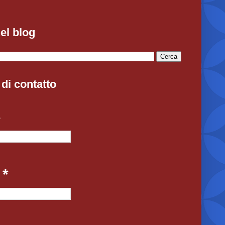
el blog
di contatto
e
l
*