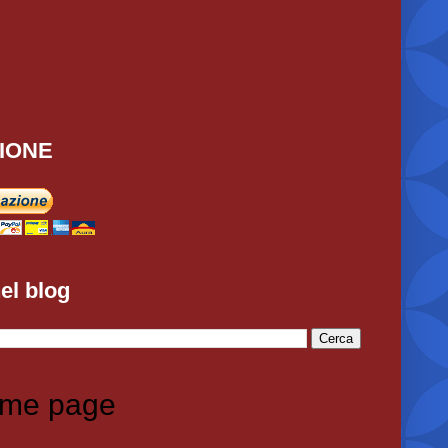
IONE
el blog
me page